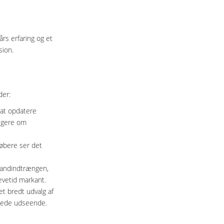
rs erfaring og et
sion.
der:
 at opdatere
ligere om
købere ser det
 vandindtrængen,
evetid markant.
t bredt udvalg af
mlede udseende.