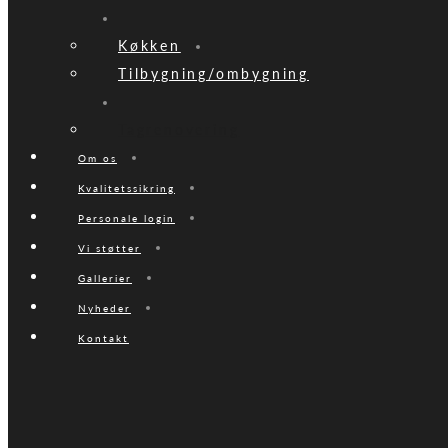
Køkken
Tilbygning/ombygning
Tagrenovering
Om os
Kvalitetssikring
Personale login
Vi støtter
Gallerier
Nyheder
Kontakt