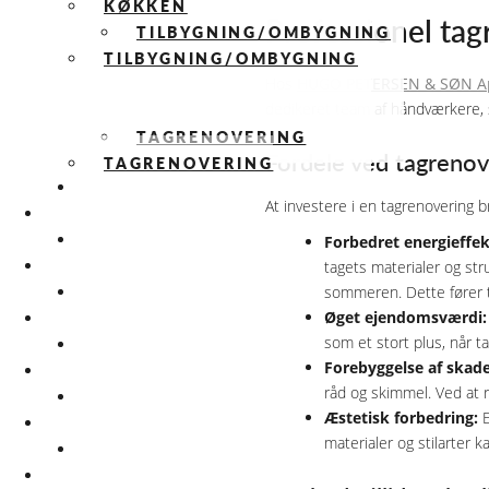
KØKKEN
Professionel tag
TILBYGNING/OMBYGNING
TILBYGNING/OMBYGNING
Hos
HUGO PETERSEN & SØN A
dedikeret team af håndværkere, si
TAGRENOVERING
Fordele ved tagrenov
TAGRENOVERING
OM OS
At investere i en tagrenovering 
OM OS
Forbedret energieffekt
KVALITETSSIKRING
tagets materialer og st
KVALITETSSIKRING
sommeren. Dette fører ti
PERSONALE LOGIN
Øget ejendomsværdi:
PERSONALE LOGIN
som et stort plus, når t
VI STØTTER
Forebyggelse af skade
VI STØTTER
råd og skimmel. Ved at r
GALLERIER
Æstetisk forbedring:
E
GALLERIER
materialer og stilarter
NYHEDER
NYHEDER