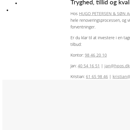
Tryghed, tillid og kv
KONTAKT
KONTAKT
Hos
HUGO PETERSEN & SØN A
hele renoveringsprocessen, og vi
forventninger.
Er du klar til at investere i en t
tilbud:
Kontor:
98 46 20 10
Jan:
40 54 16 51
|
jan@hpos.dk
Kristian:
61 65 98 46
|
kristian