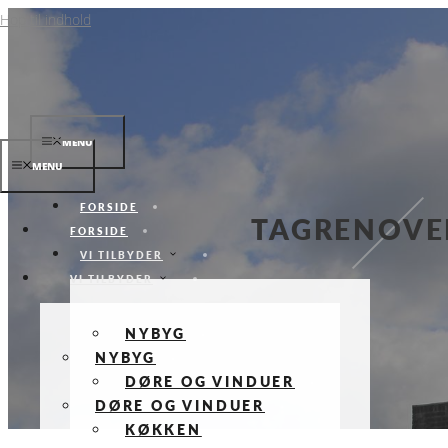
Hop til indhold
MENU
MENU
FORSIDE
TAGRENOVE
FORSIDE
VI TILBYDER
VI TILBYDER
NYBYG
NYBYG
DØRE OG VINDUER
DØRE OG VINDUER
KØKKEN