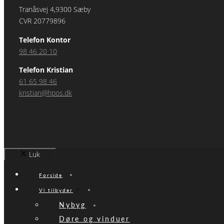
Tranåsvej 4,9300 Sæby
CVR 20779896
Telefon Kontor
98 46 20 10
Telefon Kristian
61 65 98 46
kristian@hpos.dk
Luk
Forside
Vi tilbyder
Nybyg
Døre og vinduer