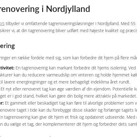
renovering i Nordjylland
pS
tilbyder vi omfattende tagrenoveringsløsninger i Nordjylland. Med 55 å
krer vi, at din tagrenovering bliver udført med højeste kvalitet og præci
ering
bringer en række fordele med sig, som kan forbedre dit hjem på flere må
ivitet:
En tagrenovering kan markant forbedre dit hjems isolering. Ved
rukturer kan du reducere varmeudslip om vinteren og holde hjemmet kø
l lavere energiregninger og et mere behageligt indeklima året rundt.
Et nyt eller renoveret tag kan øge værdien af din ejendom. Potentielle 
aget er i god stand, hvilket kan gøre din bolig mere attraktiv på markedet.
r:
Et gammelt eller beskadiget tag kan føre til alvorlige problemer som
enovere taget i tide kan du forebygge disse skader og forlænge tagets l
n tagrenovering kan give dit hjem et frisk og opdateret udseende. Med e
 kan du vælge et tag, der komplementerer dit hjem og forbedrer dets sa