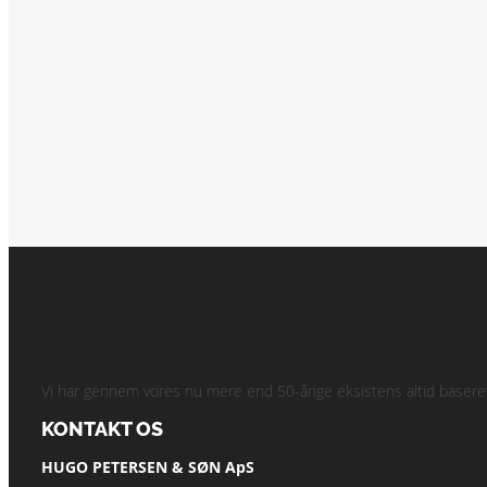
Vi har gennem vores nu mere end 50-årige eksistens altid baseret 
KONTAKT OS
HUGO PETERSEN & SØN ApS